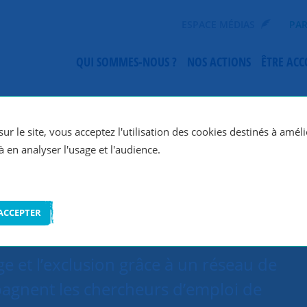
ESPACE MÉDIAS
PAR
QUI SOMMES-NOUS ?
NOS ACTIONS
ÊTRE AC
SNC Vosges
ur le site, vous acceptez l'utilisation des cookies destinés à améli
à en analyser l'usage et l'audience.
ACCEPTER
e et l’exclusion grâce à un réseau de
agnent les chercheurs d’emploi de