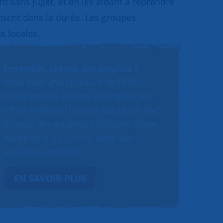
 sans juger, et en les aidant à reprendre
inscrit dans la durée. Les groupes
s locales.
Ensemble, créons des emplois !
Vous êtes une structure de l’ESS ?
N’hésitez pas à nous soumettre vos
offres d’emploi ! Grâce aux dons, SNC
finance des emplois solidaires d’une
durée de 6 à 12 mois, dans des
structures de l’ESS.
EN SAVOIR PLUS