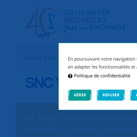
Accueil
Qui sommes-nous ?
Implantations
En poursuivant votre navigation s
en adapter les fonctionnalités et 
Politique de confidentialité
SNC Vosges
GÉRER
REFUSER
SNC Vosges lutte contre le chômag
bénévoles qui écoutent et accomp