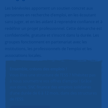
Les bénévoles apportent un soutien concret aux
personnes en recherche d’emploi, en les écoutant
sans juger, et en les aidant à reprendre confiance et à
redéfinir un projet professionnel. Cette démarche est
confidentielle, gratuite et s’inscrit dans la durée. Les
groupes fonctionnent en partenariat avec les
institutions, les professionnels de l’emploi et les
associations locales.
Ensemble, créons des emplois !
Vous êtes une structure de l’ESS ? N’hésitez pas
à nous soumettre vos offres d’emploi ! Grâce
aux dons, SNC finance des emplois solidaires
d’une durée de 6 à 12 mois, dans des structures
de l’ESS.