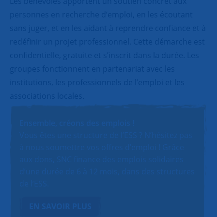
Les bénévoles apportent un soutien concret aux
personnes en recherche d’emploi, en les écoutant
sans juger, et en les aidant à reprendre confiance et à
redéfinir un projet professionnel. Cette démarche est
confidentielle, gratuite et s’inscrit dans la durée. Les
groupes fonctionnent en partenariat avec les
institutions, les professionnels de l’emploi et les
associations locales.
Ensemble, créons des emplois !
Vous êtes une structure de l’ESS ? N’hésitez pas
à nous soumettre vos offres d’emploi ! Grâce
aux dons, SNC finance des emplois solidaires
d’une durée de 6 à 12 mois, dans des structures
de l’ESS.
EN SAVOIR PLUS