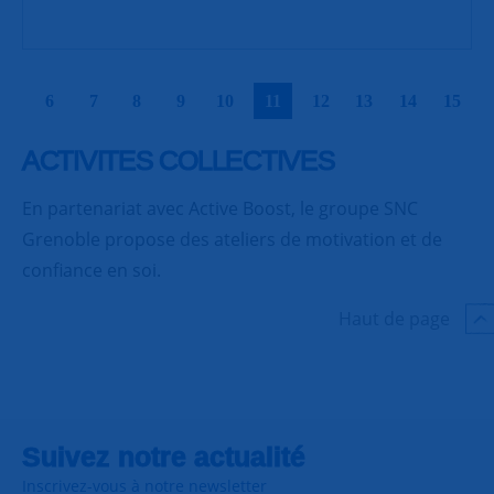
|
|
|
|
|
|
|
|
|
|
6
7
8
9
10
11
12
13
14
15
ACTIVITES COLLECTIVES
En partenariat avec Active Boost, le groupe SNC
Grenoble propose des ateliers de motivation et de
confiance en soi.
Haut de page
Suivez notre actualité
Inscrivez-vous à notre newsletter