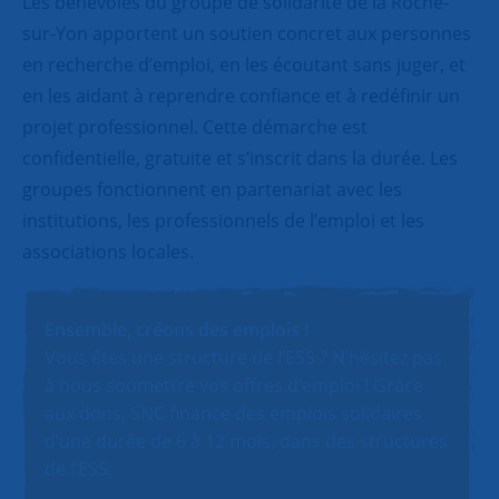
Les bénévoles du groupe de solidarité de la Roche-
sur-Yon apportent un soutien concret aux personnes
en recherche d’emploi, en les écoutant sans juger, et
en les aidant à reprendre confiance et à redéfinir un
projet professionnel. Cette démarche est
confidentielle, gratuite et s’inscrit dans la durée. Les
groupes fonctionnent en partenariat avec les
institutions, les professionnels de l’emploi et les
associations locales.
Ensemble, créons des emplois !
Vous êtes une structure de l’ESS ? N’hésitez pas
à nous soumettre vos offres d’emploi ! Grâce
aux dons, SNC finance des emplois solidaires
d’une durée de 6 à 12 mois, dans des structures
de l’ESS.