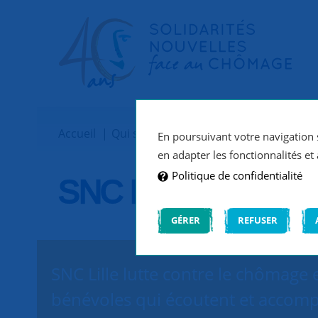
Accueil
Qui sommes-nous ?
Implantations
En poursuivant votre navigation s
en adapter les fonctionnalités et 
Politique de confidentialité
SNC Lille
GÉRER
REFUSER
SNC Lille lutte contre le chômage 
bénévoles qui écoutent et accomp