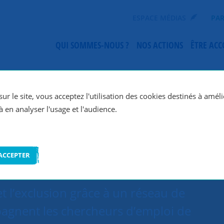
ESPACE MÉDIAS
PAR
QUI SOMMES-NOUS ?
NOS ACTIONS
ÊTRE AC
SNC Lille
ur le site, vous acceptez l'utilisation des cookies destinés à améli
à en analyser l'usage et l'audience.
ACCEPTER
et l’exclusion grâce à un réseau de
agnent les chercheurs d’emploi de