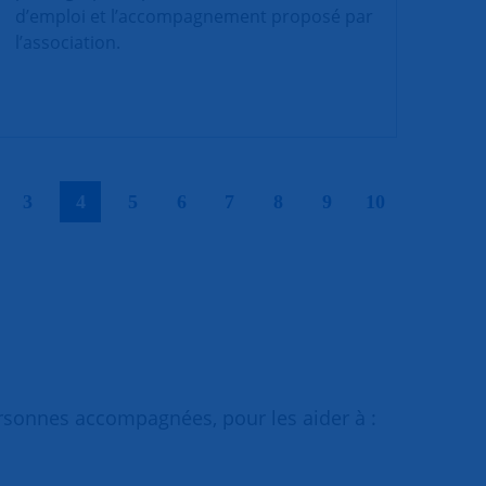
d’emploi et l’accompagnement proposé par
l’association.
|
|
|
|
|
|
|
|
|
3
4
5
6
7
8
9
10
ersonnes accompagnées, pour les aider à :