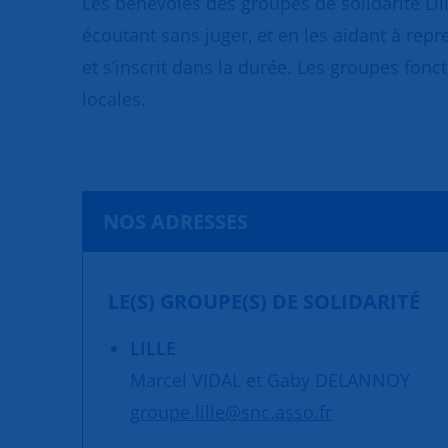
Les bénévoles des groupes de solidarité Lil
écoutant sans juger, et en les aidant à repr
et s’inscrit dans la durée. Les groupes fonc
locales.
NOS ADRESSES
LE(S) GROUPE(S) DE SOLIDARITÉ
LILLE
Marcel VIDAL et Gaby DELANNOY
groupe.lille@snc.asso.fr