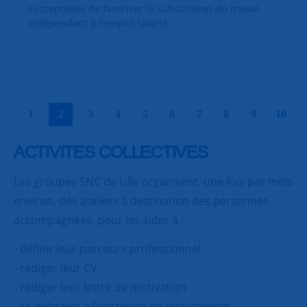
susceptibles de favoriser la substitution du travail
indépendant à l’emploi salarié.
|
|
|
|
|
|
|
|
|
|
1
2
3
4
5
6
7
8
9
10
ACTIVITES COLLECTIVES
Les groupes SNC de Lille organisent, une fois par mois
environ, des ateliers à destination des personnes
accompagnées, pour les aider à :
- définir leur parcours professionnel
- rédiger leur CV
- rédiger leur lettre de motivation
- se préparer à l'entretien de recrutement.