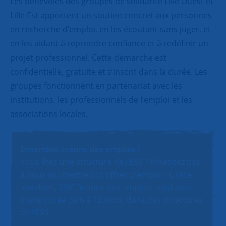
Les bénévoles des groupes de solidarité Lille Ouest et
Lille Est apportent un soutien concret aux personnes
en recherche d’emploi, en les écoutant sans juger, et
en les aidant à reprendre confiance et à redéfinir un
projet professionnel. Cette démarche est
confidentielle, gratuite et s’inscrit dans la durée. Les
groupes fonctionnent en partenariat avec les
institutions, les professionnels de l’emploi et les
associations locales.
Ensemble, créons des emplois !
Vous êtes une structure de l’ESS ? N’hésitez pas
à nous soumettre vos offres d’emploi ! Grâce
aux dons, SNC finance des emplois solidaires
d’une durée de 6 à 12 mois, dans des structures
de l’ESS.