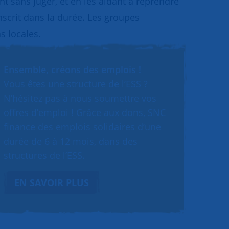
 sans juger, et en les aidant à reprendre
inscrit dans la durée. Les groupes
s locales.
Ensemble, créons des emplois !
Vous êtes une structure de l’ESS ?
N’hésitez pas à nous soumettre vos
offres d’emploi ! Grâce aux dons, SNC
finance des emplois solidaires d’une
durée de 6 à 12 mois, dans des
structures de l’ESS.
EN SAVOIR PLUS