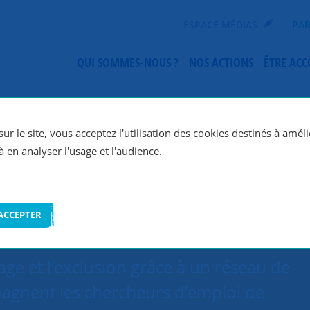
ESPACE MÉDIAS
PAR
QUI SOMMES-NOUS ?
NOS ACTIONS
ÊTRE AC
SNC Limoges
ur le site, vous acceptez l'utilisation des cookies destinés à améli
à en analyser l'usage et l'audience.
ACCEPTER
ge et l’exclusion grâce à un réseau de
agnent les chercheurs d’emploi de