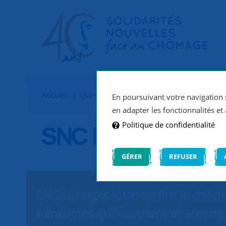
Accueil
Qui sommes-nous ?
Implantations
En poursuivant votre navigation s
en adapter les fonctionnalités et 
Politique de confidentialité
SNC Limoges
GÉRER
REFUSER
SNC Limoges lutte contre le chôma
bénévoles qui écoutent et accomp