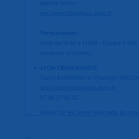
Marine Alleon
snc.lyoncrillon@snc.asso.fr
Permanences :
Jeudi de 9h30 à 11h00 - Espace 6 MJC 
vacances scolaires)
LYON CROIX-ROUSSE
Claire BADRIKIAN et Charlotte RADLO
snc.lyonxrousse@snc.asso.fr
07 49 27 66 22
Atelier CV les 2eme mercredis du mois
Municipale de Lyon - 4, 12 bis rue de
Permanences :