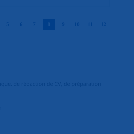
|
|
|
|
|
|
|
|
|
5
6
7
8
9
10
11
12
que, de rédaction de CV, de préparation
n