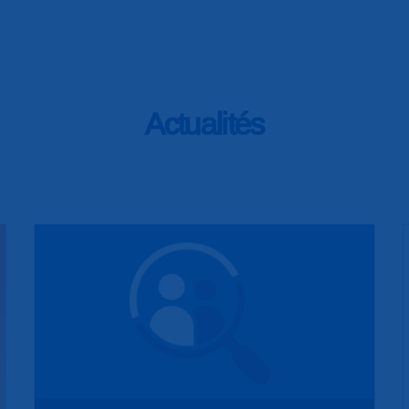
es Associations - 28, rue Denfert
Actualités
de 9h30 à 11h30 (hors vacances scolaires)