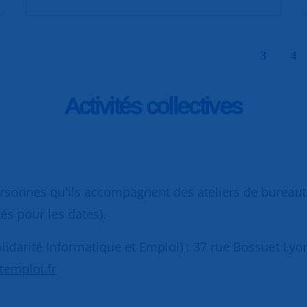
|
3
4
Activités collectives
sonnes qu'ils accompagnent des ateliers de bureauti
tés pour les dates).
olidarité Informatique et Emploi) : 37 rue Bossuet Lyo
temploi.fr