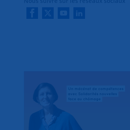
Nous suivre sur les réseaux sociaux
- Vendredi de 9h30 à 11h30 > Maison d
Rochereau 69004 Lyon
LYON SUD
Pierre SCHINDLER
groupe.lyonsud@snc.asso.fr
06 07 53 77 73
Permanence Centre Berthelot :
Mardi 
sur rendez-vous