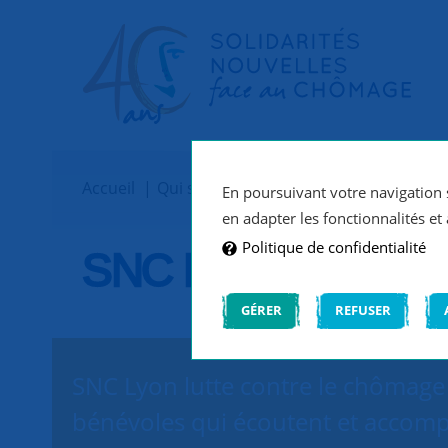
Accueil
Qui sommes-nous ?
Implantations
En poursuivant votre navigation s
en adapter les fonctionnalités et 
Politique de confidentialité
SNC Lyon
GÉRER
REFUSER
SNC Lyon lutte contre le chômage 
bénévoles qui écoutent et accomp