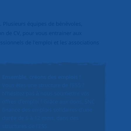
. Plusieurs équipes de bénévoles,
ion de CV, pour vous entrainer aux
essionnels de l’emploi et les associations
Ensemble, créons des emplois !
Vous êtes une structure de l’ESS ?
N’hésitez pas à nous soumettre vos
offres d’emploi ! Grâce aux dons, SNC
finance des emplois solidaires d’une
durée de 6 à 12 mois, dans des
structures de l’ESS.