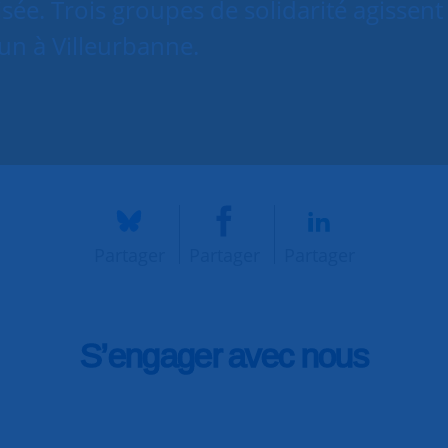
sée. Trois groupes de solidarité agissent
 un à Villeurbanne.
Partager
Partager
Partager
S’engager avec nous