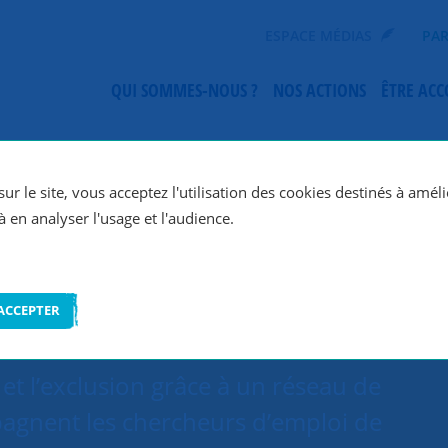
ESPACE MÉDIAS
PAR
QUI SOMMES-NOUS ?
NOS ACTIONS
ÊTRE AC
SNC Lyon
ur le site, vous acceptez l'utilisation des cookies destinés à améli
à en analyser l'usage et l'audience.
ACCEPTER
et l’exclusion grâce à un réseau de
agnent les chercheurs d’emploi de