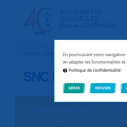
Accueil
Qui sommes-nous ?
Implantations
En poursuivant votre navigation s
en adapter les fonctionnalités et 
Politique de confidentialité
SNC Montpellier
GÉRER
REFUSER
SNC Montpellier lutte contre le c
bénévoles qui écoutent et accomp