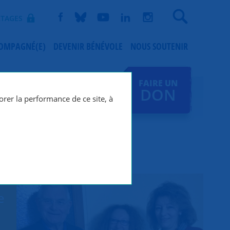
Recherche
TAGES
COMPAGNÉ(E)
DEVENIR BÉNÉVOLE
NOUS SOUTENIR
FAIRE UN
DON
orer la performance de ce site, à
e