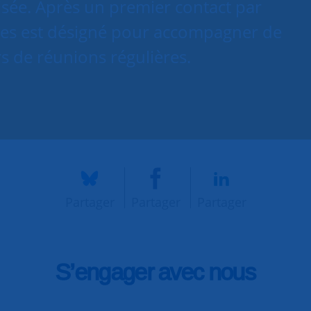
isée. Après un premier contact par
es est désigné pour accompagner de
s de réunions régulières.
Partager
Partager
Partager
S’engager avec nous