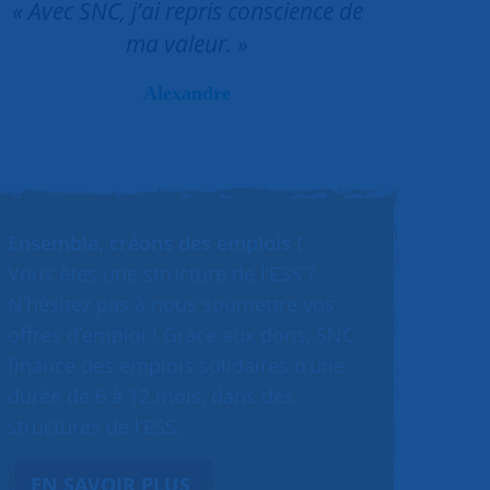
« Avec SNC, j’ai repris conscience de
ma valeur. »
Alexandre
Ensemble, créons des emplois !
Vous êtes une structure de l’ESS ?
N’hésitez pas à nous soumettre vos
offres d’emploi ! Grâce aux dons, SNC
finance des emplois solidaires d’une
durée de 6 à 12 mois, dans des
structures de l’ESS.
EN SAVOIR PLUS