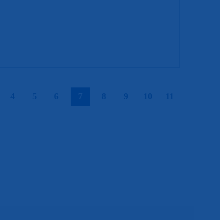
|
|
|
|
|
|
|
|
|
4
5
6
7
8
9
10
11