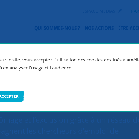
ESPACE MÉDIAS
PAR
QUI SOMMES-NOUS ?
NOS ACTIONS
ÊTRE AC
SNC Montpellier
ur le site, vous acceptez l'utilisation des cookies destinés à améli
à en analyser l'usage et l'audience.
ACCEPTER
hômage et l’exclusion grâce à un réseau d
agnent les chercheurs d’emploi de