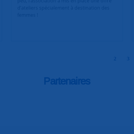
peu, l’association a mis en place une offre
d’ateliers spécialement à destination des
femmes !
|
2
3
Partenaires