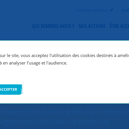
ESPACE MÉDIAS
PAR
QUI SOMMES-NOUS ?
NOS ACTIONS
ÊTRE AC
SNC Montpellier
ur le site, vous acceptez l'utilisation des cookies destinés à améli
à en analyser l'usage et l'audience.
ACCEPTER
hômage et l’exclusion grâce à un réseau d
agnent les chercheurs d’emploi de