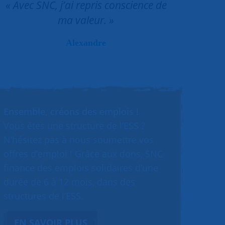
« Avec SNC, j’ai repris conscience de
ma valeur. »
Alexandre
Ensemble, créons des emplois !
Vous êtes une structure de l’ESS ?
N’hésitez pas à nous soumettre vos
offres d’emploi ! Grâce aux dons, SNC
finance des emplois solidaires d’une
durée de 6 à 12 mois, dans des
structures de l’ESS.
EN SAVOIR PLUS