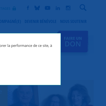
Recherche
TAGES
COMPAGNÉ(E)
DEVENIR BÉNÉVOLE
NOUS SOUTENIR
FAIRE UN
DON
orer la performance de ce site, à
e