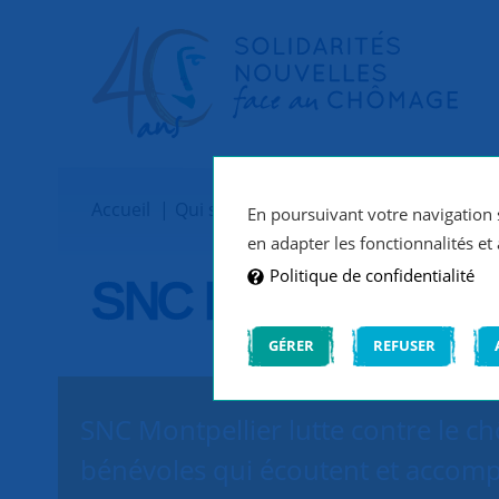
Accueil
Qui sommes-nous ?
Implantations
En poursuivant votre navigation s
en adapter les fonctionnalités et 
Politique de confidentialité
SNC Montpellier
GÉRER
REFUSER
SNC Montpellier lutte contre le c
bénévoles qui écoutent et accomp