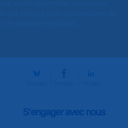
isée. Après un premier contact par
es est désigné pour accompagner de
s de réunions régulières.
Partager
Partager
Partager
S’engager avec nous