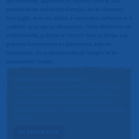
Les bénévoles apportent un soutien concret aux
personnes en recherche d’emploi, en les écoutant
sans juger, et en les aidant à reprendre confiance et à
redéfinir un projet professionnel. Cette démarche est
confidentielle, gratuite et s’inscrit dans la durée. Les
groupes fonctionnent en partenariat avec les
institutions, les professionnels de l’emploi et les
associations locales.
Ensemble, créons des emplois !
Vous êtes une structure de l’ESS ? N’hésitez pas
à nous soumettre vos offres d’emploi ! Grâce
aux dons, SNC finance des emplois solidaires
d’une durée de 6 à 12 mois, dans des structures
de l’ESS.
EN SAVOIR PLUS