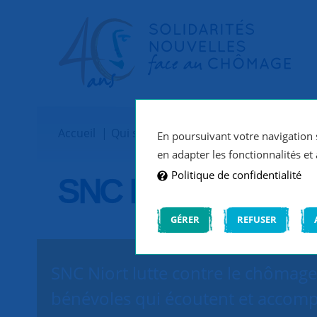
Accueil
Qui sommes-nous ?
Implantations
En poursuivant votre navigation s
en adapter les fonctionnalités et 
Politique de confidentialité
SNC Niort
GÉRER
REFUSER
SNC Niort lutte contre le chômage 
bénévoles qui écoutent et accomp