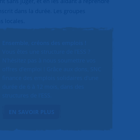
 sans juger, et en les aidant à reprendre
inscrit dans la durée. Les groupes
s locales.
Ensemble, créons des emplois !
Vous êtes une structure de l’ESS ?
N’hésitez pas à nous soumettre vos
offres d’emploi ! Grâce aux dons, SNC
finance des emplois solidaires d’une
durée de 6 à 12 mois, dans des
structures de l’ESS.
EN SAVOIR PLUS