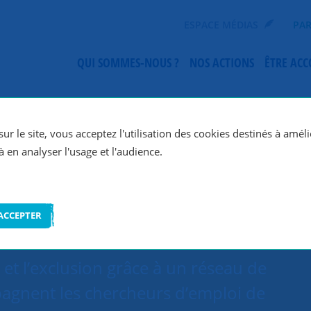
ESPACE MÉDIAS
PAR
QUI SOMMES-NOUS ?
NOS ACTIONS
ÊTRE AC
SNC Niort
ur le site, vous acceptez l'utilisation des cookies destinés à améli
à en analyser l'usage et l'audience.
ACCEPTER
et l’exclusion grâce à un réseau de
agnent les chercheurs d’emploi de