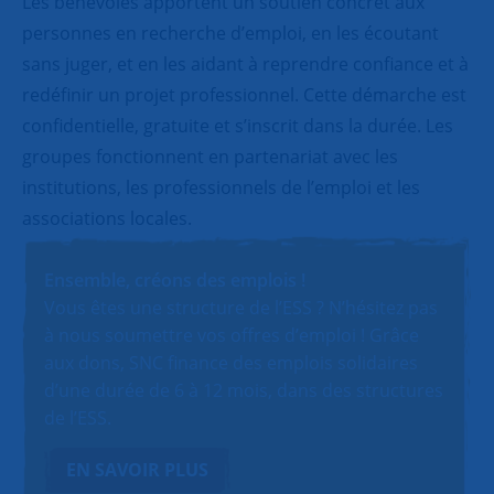
Les bénévoles apportent un soutien concret aux
personnes en recherche d’emploi, en les écoutant
sans juger, et en les aidant à reprendre confiance et à
redéfinir un projet professionnel. Cette démarche est
confidentielle, gratuite et s’inscrit dans la durée. Les
groupes fonctionnent en partenariat avec les
institutions, les professionnels de l’emploi et les
associations locales.
Ensemble, créons des emplois !
Vous êtes une structure de l’ESS ? N’hésitez pas
à nous soumettre vos offres d’emploi ! Grâce
aux dons, SNC finance des emplois solidaires
d’une durée de 6 à 12 mois, dans des structures
de l’ESS.
EN SAVOIR PLUS