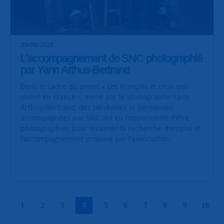
29/04/2025
L’accompagnement de SNC photographié
par Yann Arthus-Bertrand
Dans le cadre du projet « Les Français et ceux qui
vivent en France », mené par le photographe Yann
Arthus-Bertrand, des bénévoles et personnes
accompagnées par SNC ont eu l’opportunité d’être
photographiés pour incarner la recherche d’emploi et
l’accompagnement proposé par l’association.
|
|
|
|
|
|
|
|
|
|
1
2
3
4
5
6
7
8
9
10