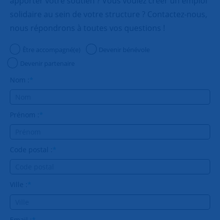
apporter votre soutien ? Vous voulez créer un emploi
solidaire au sein de votre structure ? Contactez-nous,
nous répondrons à toutes vos questions !
Être accompagné(e)
Devenir bénévole
Devenir partenaire
Nom :
*
Prénom :
*
Code postal :
*
Ville :
*
Email :
*