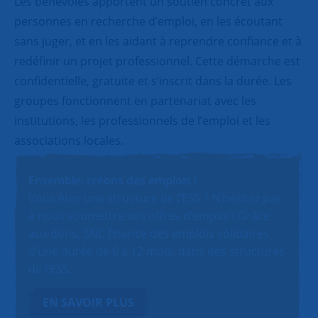
Les bénévoles apportent un soutien concret aux
personnes en recherche d’emploi, en les écoutant
sans juger, et en les aidant à reprendre confiance et à
redéfinir un projet professionnel. Cette démarche est
confidentielle, gratuite et s’inscrit dans la durée. Les
groupes fonctionnent en partenariat avec les
institutions, les professionnels de l’emploi et les
associations locales.
Ensemble, créons des emplois !
Vous êtes une structure de l’ESS ? N’hésitez pas
à nous soumettre vos offres d’emploi ! Grâce
aux dons, SNC finance des emplois solidaires
d’une durée de 6 à 12 mois, dans des structures
de l’ESS.
EN SAVOIR PLUS