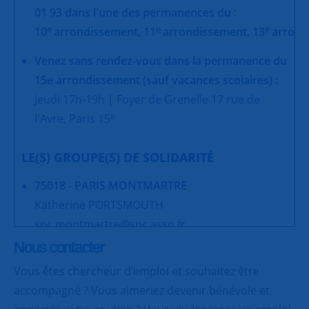
01 93 dans l'une des permanences du :
e
e
e
10
arrondissement,
11
arrondissement,
13
arrond
Venez sans rendez-vous dans la permanence du
15e arrondissement (sauf vacances scolaires) :
Jeudi 17h-19h | Foyer de Grenelle 17 rue de
e
l'Avre, Paris 15
LE(S) GROUPE(S) DE SOLIDARITÉ
75018 - PARIS MONTMARTRE
Katherine PORTSMOUTH
snc.montmartre@snc.asso.fr
Nous contacter
75018 - PARIS LA GOUTTE D'OR
Vous êtes chercheur d’emploi et souhaitez être
Danielle WEBER
accompagné ? Vous aimeriez devenir bénévole et
danielleweber8@gmail.com