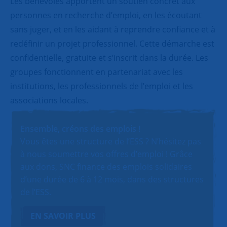
Les bénévoles apportent un soutien concret aux
personnes en recherche d’emploi, en les écoutant
sans juger, et en les aidant à reprendre confiance et à
redéfinir un projet professionnel. Cette démarche est
confidentielle, gratuite et s’inscrit dans la durée. Les
groupes fonctionnent en partenariat avec les
institutions, les professionnels de l’emploi et les
associations locales.
Ensemble, créons des emplois !
Vous êtes une structure de l’ESS ? N’hésitez pas
à nous soumettre vos offres d’emploi ! Grâce
aux dons, SNC finance des emplois solidaires
d’une durée de 6 à 12 mois, dans des structures
de l’ESS.
EN SAVOIR PLUS