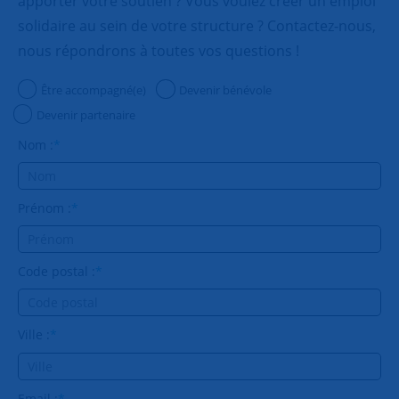
apporter votre soutien ? Vous voulez créer un emploi
solidaire au sein de votre structure ? Contactez-nous,
nous répondrons à toutes vos questions !
Être accompagné(e)
Devenir bénévole
Devenir partenaire
Nom :
*
Prénom :
*
Code postal :
*
Ville :
*
Email :
*