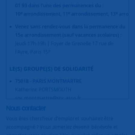
01 93 dans l'une des permanences du :
e
e
e
10
arrondissement,
11
arrondissement,
13
arrond
Venez sans rendez-vous dans la permanence du
15e arrondissement (sauf vacances scolaires) :
Jeudi 17h-19h | Foyer de Grenelle 17 rue de
e
l'Avre, Paris 15
LE(S) GROUPE(S) DE SOLIDARITÉ
75018 - PARIS MONTMARTRE
Katherine PORTSMOUTH
snc.montmartre@snc.asso.fr
Nous contacter
75018 - PARIS LA GOUTTE D'OR
Vous êtes chercheur d’emploi et souhaitez être
Danielle WEBER
accompagné ? Vous aimeriez devenir bénévole et
danielleweber8@gmail.com