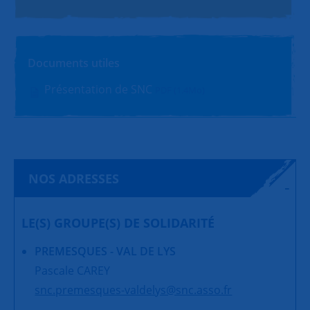
Documents utiles
Présentation de SNC
PDF (1.4Mo)
NOS ADRESSES
LE(S) GROUPE(S) DE SOLIDARITÉ
PREMESQUES - VAL DE LYS
Pascale CAREY
snc.premesques-valdelys@snc.asso.fr