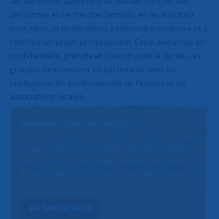
Les bénévoles apportent un soutien concret aux
personnes en recherche d’emploi, en les écoutant
sans juger, et en les aidant à reprendre confiance et à
redéfinir un projet professionnel. Cette démarche est
confidentielle, gratuite et s’inscrit dans la durée. Les
groupes fonctionnent en partenariat avec les
institutions, les professionnels de l’emploi et les
associations locales.
Ensemble, créons des emplois !
Vous êtes une structure de l’ESS ? N’hésitez pas
à nous soumettre vos offres d’emploi ! Grâce
aux dons, SNC finance des emplois solidaires
d’une durée de 6 à 12 mois, dans des structures
de l’ESS.
EN SAVOIR PLUS