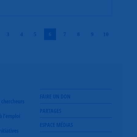
|
|
|
|
|
|
|
|
|
3
4
5
6
7
8
9
10
FAIRE UN DON
 chercheurs
PARTAGES
 à l’emploi
ESPACE MÉDIAS
itiatives