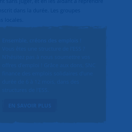
 sans juger, et en les aidant à reprendre
inscrit dans la durée. Les groupes
s locales.
Ensemble, créons des emplois !
Vous êtes une structure de l’ESS ?
N’hésitez pas à nous soumettre vos
offres d’emploi ! Grâce aux dons, SNC
finance des emplois solidaires d’une
durée de 6 à 12 mois, dans des
structures de l’ESS.
EN SAVOIR PLUS