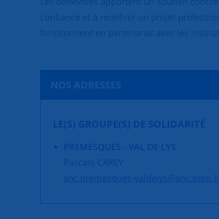
Les bénévoles apportent un soutien concret
confiance et à redéfinir un projet professio
fonctionnent en partenariat avec les institut
NOS ADRESSES
LE(S) GROUPE(S) DE SOLIDARITÉ
PREMESQUES - VAL DE LYS
Pascale CAREY
snc.premesques-valdelys@snc.asso.f