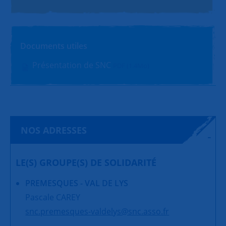
Documents utiles
Présentation de SNC
PDF (1.4Mo)
NOS ADRESSES
LE(S) GROUPE(S) DE SOLIDARITÉ
PREMESQUES - VAL DE LYS
Pascale CAREY
snc.premesques-valdelys@snc.asso.fr