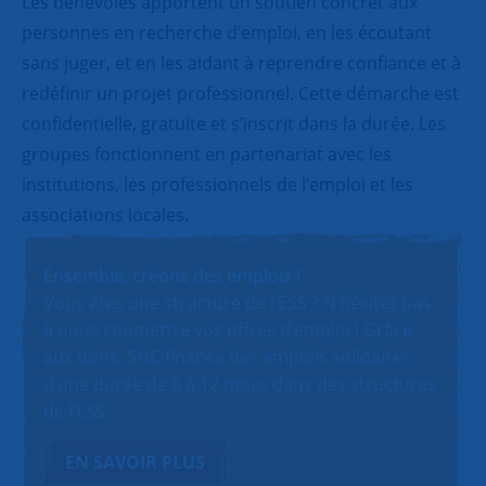
Les bénévoles apportent un soutien concret aux
personnes en recherche d’emploi, en les écoutant
sans juger, et en les aidant à reprendre confiance et à
redéfinir un projet professionnel. Cette démarche est
confidentielle, gratuite et s’inscrit dans la durée. Les
groupes fonctionnent en partenariat avec les
institutions, les professionnels de l’emploi et les
associations locales.
Ensemble, créons des emplois !
Vous êtes une structure de l’ESS ? N’hésitez pas
à nous soumettre vos offres d’emploi ! Grâce
aux dons, SNC finance des emplois solidaires
d’une durée de 6 à 12 mois, dans des structures
de l’ESS.
EN SAVOIR PLUS