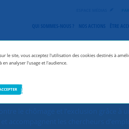
ESPACE MÉDIAS
PAR
QUI SOMMES-NOUS ?
NOS ACTIONS
ÊTRE AC
SNC Quimper
ur le site, vous acceptez l'utilisation des cookies destinés à améli
à en analyser l'usage et l'audience.
ACCEPTER
ontre le chômage et l’exclusion grâce à 
 et accompagnent les chercheurs d’empl