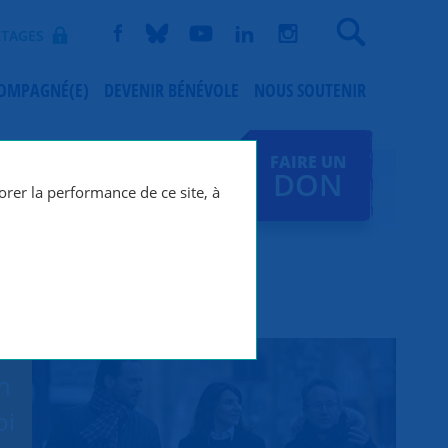
Recherche
TAGES
COMPAGNÉ(E)
DEVENIR BÉNÉVOLE
NOUS SOUTENIR
FAIRE UN
DON
orer la performance de ce site, à
un
oi