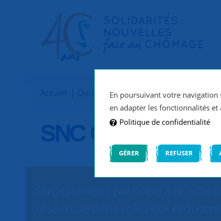
Accueil
Qui sommes-nous ?
Implantations
En poursuivant votre navigation s
en adapter les fonctionnalités et 
Politique de confidentialité
SNC Quimper
GÉRER
REFUSER
SNC Quimper participe à la lutte c
réseau de bénévoles qui écoutent