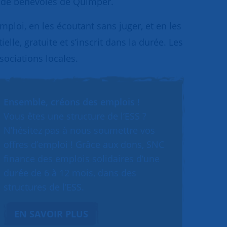
pe de bénévoles de Quimper.
loi, en les écoutant sans juger, et en les
lle, gratuite et s’inscrit dans la durée. Les
sociations locales.
Ensemble, créons des emplois !
Vous êtes une structure de l’ESS ?
N’hésitez pas à nous soumettre vos
offres d’emploi ! Grâce aux dons, SNC
finance des emplois solidaires d’une
durée de 6 à 12 mois, dans des
structures de l’ESS.
EN SAVOIR PLUS