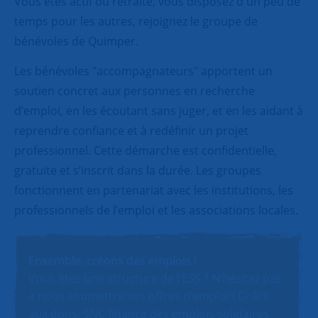
Vous êtes actif ou retraité, vous disposez d'un peu de
temps pour les autres, rejoignez le groupe de
bénévoles de Quimper.
Les bénévoles "accompagnateurs" apportent un
soutien concret aux personnes en recherche
d’emploi, en les écoutant sans juger, et en les aidant à
reprendre confiance et à redéfinir un projet
professionnel. Cette démarche est confidentielle,
gratuite et s’inscrit dans la durée. Les groupes
fonctionnent en partenariat avec les institutions, les
professionnels de l’emploi et les associations locales.
Ensemble, créons des emplois !
Vous êtes une structure de l’ESS ? N’hésitez pas
à nous soumettre vos offres d’emploi ! Grâce
aux dons, SNC finance des emplois solidaires