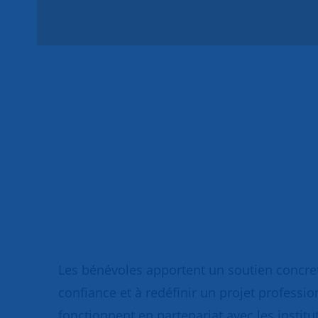
Les bénévoles apportent un soutien concret
confiance et à redéfinir un projet professio
fonctionnent en partenariat avec les institut