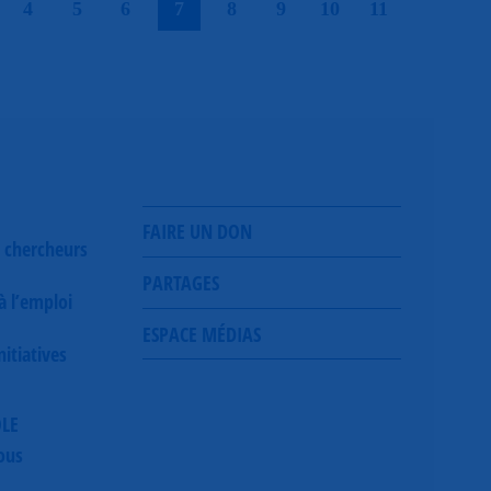
4
5
6
7
8
9
10
11
FAIRE UN DON
 chercheurs
PARTAGES
 à l’emploi
ESPACE MÉDIAS
itiatives
OLE
ous