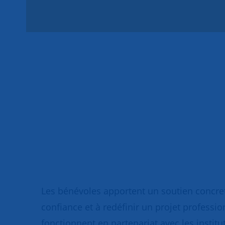
Les bénévoles apportent un soutien concret
confiance et à redéfinir un projet professio
fonctionnent en partenariat avec les institut