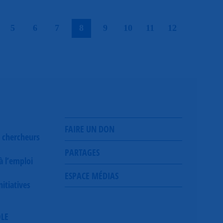
|
|
|
|
|
|
|
|
|
5
6
7
8
9
10
11
12
FAIRE UN DON
 chercheurs
PARTAGES
 à l’emploi
ESPACE MÉDIAS
itiatives
OLE