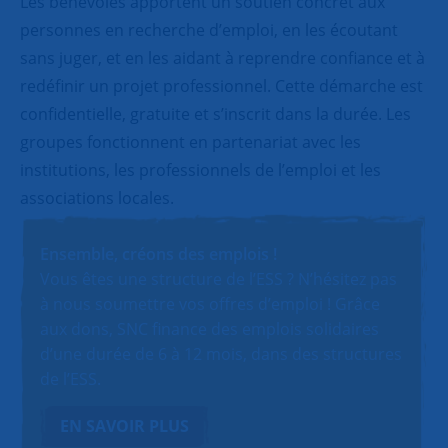
Les bénévoles apportent un soutien concret aux
personnes en recherche d’emploi, en les écoutant
sans juger, et en les aidant à reprendre confiance et à
redéfinir un projet professionnel. Cette démarche est
confidentielle, gratuite et s’inscrit dans la durée. Les
groupes fonctionnent en partenariat avec les
institutions, les professionnels de l’emploi et les
associations locales.
Ensemble, créons des emplois !
Vous êtes une structure de l’ESS ? N’hésitez pas
à nous soumettre vos offres d’emploi ! Grâce
aux dons, SNC finance des emplois solidaires
d’une durée de 6 à 12 mois, dans des structures
de l’ESS.
EN SAVOIR PLUS