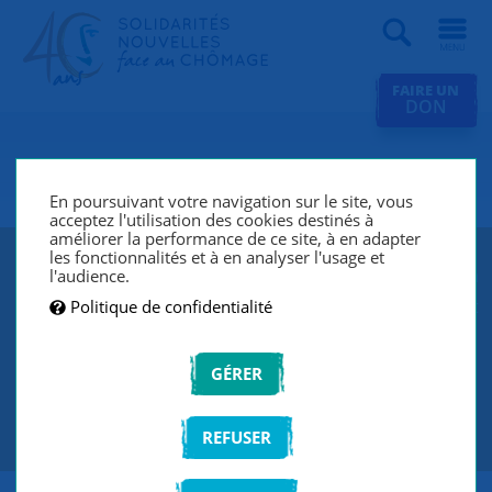
Recherche
FAIRE UN
DON
SNC Laon
En poursuivant votre navigation sur le site, vous
acceptez l'utilisation des cookies destinés à
améliorer la performance de ce site, à en adapter
les fonctionnalités et à en analyser l'usage et
SNC Laon lutte contre le chômage et l’exclusion grâce à
l'audience.
un réseau de bénévoles qui écoutent et accompagnent
Politique de confidentialité
les chercheurs d’emploi de manière individuelle et
personnalisée.
GÉRER
CONTACTEZ-NOUS
REFUSER