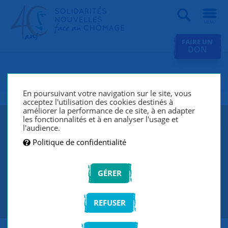
Recherche
FAIRE UN
DON
SNC Laon
En poursuivant votre navigation sur le site, vous
acceptez l'utilisation des cookies destinés à
améliorer la performance de ce site, à en adapter
les fonctionnalités et à en analyser l'usage et
SNC Laon lutte contre le chômage et l’exclusion grâce à
l'audience.
un réseau de bénévoles qui écoutent et accompagnent
Politique de confidentialité
les chercheurs d’emploi de manière individuelle et
personnalisée.
GÉRER
CONTACTEZ-NOUS
REFUSER