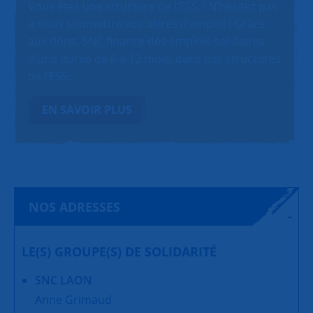
Vous êtes une structure de l’ESS ? N’hésitez pas
à nous soumettre vos offres d’emploi ! Grâce
aux dons, SNC finance des emplois solidaires
d’une durée de 6 à 12 mois, dans des structures
de l’ESS.
EN SAVOIR PLUS
NOS ADRESSES
LE(S) GROUPE(S) DE SOLIDARITÉ
SNC LAON
Anne Grimaud