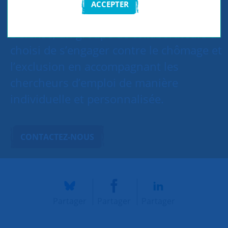
ACCEPTER
Sur le site de Société Générale à la
Défense, un groupe de collaborateurs a
choisi de s’engager contre le chômage et
l’exclusion en accompagnant les
chercheurs d’emploi de manière
individuelle et personnalisée.
CONTACTEZ-NOUS
Partager
Partager
Partager