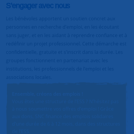
S’engager avec nous
Les bénévoles apportent un soutien concret aux
personnes en recherche d’emploi, en les écoutant
sans juger, et en les aidant à reprendre confiance et à
redéfinir un projet professionnel. Cette démarche est
confidentielle, gratuite et s’inscrit dans la durée. Les
groupes fonctionnent en partenariat avec les
institutions, les professionnels de l’emploi et les
associations locales.
Ensemble, créons des emplois !
Vous êtes une structure de l’ESS ? N’hésitez pas
à nous soumettre vos offres d’emploi ! Grâce
aux dons, SNC finance des emplois solidaires
d’une durée de 6 à 12 mois, dans des structures
de l’ESS.