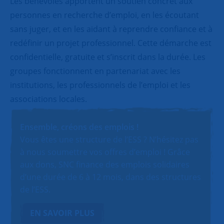
Les bénévoles apportent un soutien concret aux
personnes en recherche d’emploi, en les écoutant
sans juger, et en les aidant à reprendre confiance et à
redéfinir un projet professionnel. Cette démarche est
confidentielle, gratuite et s’inscrit dans la durée. Les
groupes fonctionnent en partenariat avec les
institutions, les professionnels de l’emploi et les
associations locales.
Ensemble, créons des emplois !
Vous êtes une structure de l’ESS ? N’hésitez pas
à nous soumettre vos offres d’emploi ! Grâce
aux dons, SNC finance des emplois solidaires
d’une durée de 6 à 12 mois, dans des structures
de l’ESS.
EN SAVOIR PLUS