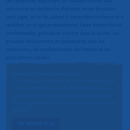
Les bénévoles apportent un soutien concret aux
personnes en recherche d’emploi, en les écoutant
sans juger, et en les aidant à reprendre confiance et à
redéfinir un projet professionnel. Cette démarche est
confidentielle, gratuite et s’inscrit dans la durée. Les
groupes fonctionnent en partenariat avec les
institutions, les professionnels de l’emploi et les
associations locales.
Ensemble, créons des emplois !
Vous êtes une structure de l’ESS ? N’hésitez pas
à nous soumettre vos offres d’emploi ! Grâce
aux dons, SNC finance des emplois solidaires
d’une durée de 6 à 12 mois, dans des structures
de l’ESS.
EN SAVOIR PLUS