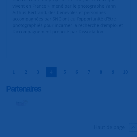
vivent en France », mené par le photographe Yann
Arthus-Bertrand, des bénévoles et personnes
accompagnées par SNC ont eu l’opportunité d’être
photographiés pour incarner la recherche d’emploi et
l’accompagnement proposé par l’association.
|
|
|
|
|
|
|
|
|
|
1
2
3
4
5
6
7
8
9
10
Partenaires
Haut de page