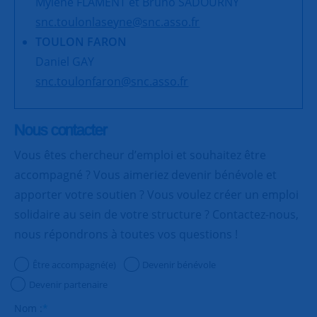
Mylène FLAMENT et Bruno SADOURNY
snc.toulonlaseyne@snc.asso.fr
TOULON FARON
Daniel GAY
snc.toulonfaron@snc.asso.fr
Nous contacter
Vous êtes chercheur d’emploi et souhaitez être
accompagné ? Vous aimeriez devenir bénévole et
apporter votre soutien ? Vous voulez créer un emploi
solidaire au sein de votre structure ? Contactez-nous,
nous répondrons à toutes vos questions !
Être accompagné(e)
Devenir bénévole
Devenir partenaire
Nom :
*