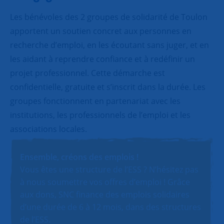
Les bénévoles des 2 groupes de solidarité de Toulon
apportent un soutien concret aux personnes en
recherche d’emploi, en les écoutant sans juger, et en
les aidant à reprendre confiance et à redéfinir un
projet professionnel. Cette démarche est
confidentielle, gratuite et s’inscrit dans la durée. Les
groupes fonctionnent en partenariat avec les
institutions, les professionnels de l’emploi et les
associations locales.
Ensemble, créons des emplois !
Vous êtes une structure de l’ESS ? N’hésitez pas
à nous soumettre vos offres d’emploi ! Grâce
aux dons, SNC finance des emplois solidaires
d’une durée de 6 à 12 mois, dans des structures
de l’ESS.