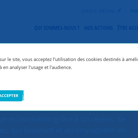
ESPACE MÉDIAS
PAR
QUI SOMMES-NOUS ?
NOS ACTIONS
ÊTRE AC
SNC Toulon
ur le site, vous acceptez l'utilisation des cookies destinés à améli
à en analyser l'usage et l'audience.
ACCEPTER
e et l’exclusion grâce à un réseau de
es, qui écoutent et accompagnent les