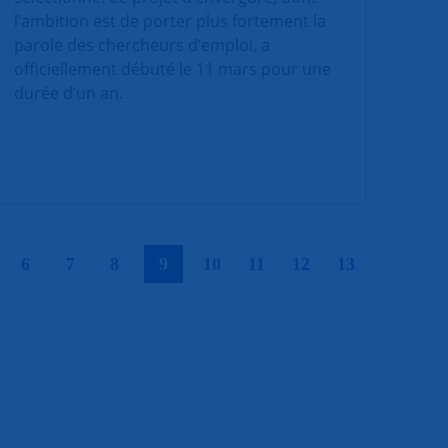
l’ambition est de porter plus fortement la
parole des chercheurs d’emploi, a
officiellement débuté le 11 mars pour une
durée d’un an.
|
|
|
|
|
|
|
|
|
6
7
8
9
10
11
12
13