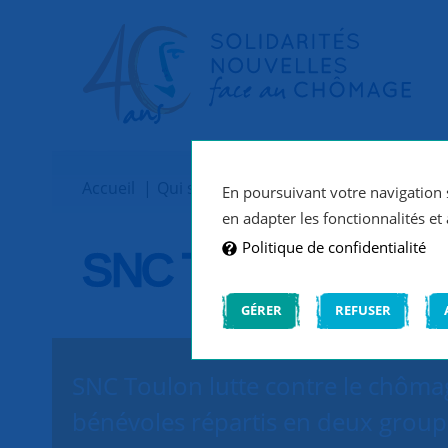
Accueil
Qui sommes-nous ?
Implantations
En poursuivant votre navigation s
en adapter les fonctionnalités et 
Politique de confidentialité
SNC Toulon
GÉRER
REFUSER
SNC Toulon lutte contre le chômag
bénévoles répartis en deux group