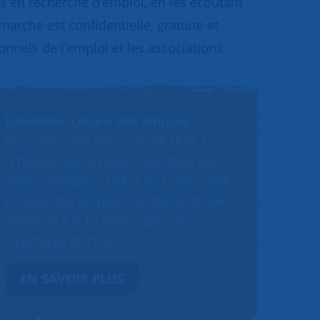
s en recherche d’emploi, en les écoutant
marche est confidentielle, gratuite et
ionnels de l’emploi et les associations
Ensemble, créons des emplois !
Vous êtes une structure de l’ESS ?
N’hésitez pas à nous soumettre vos
offres d’emploi ! Grâce aux dons, SNC
finance des emplois solidaires d’une
durée de 6 à 12 mois, dans des
structures de l’ESS.
EN SAVOIR PLUS