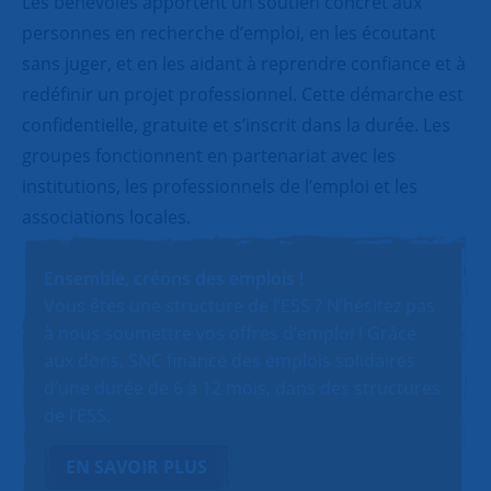
Les bénévoles apportent un soutien concret aux
personnes en recherche d’emploi, en les écoutant
sans juger, et en les aidant à reprendre confiance et à
redéfinir un projet professionnel. Cette démarche est
confidentielle, gratuite et s’inscrit dans la durée. Les
groupes fonctionnent en partenariat avec les
institutions, les professionnels de l’emploi et les
associations locales.
Ensemble, créons des emplois !
Vous êtes une structure de l’ESS ? N’hésitez pas
à nous soumettre vos offres d’emploi ! Grâce
aux dons, SNC finance des emplois solidaires
d’une durée de 6 à 12 mois, dans des structures
de l’ESS.
EN SAVOIR PLUS