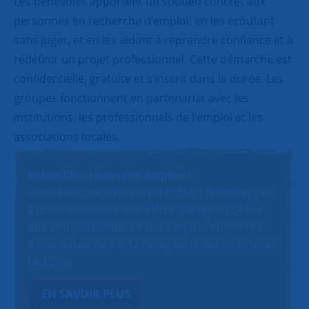
Les bénévoles apportent un soutien concret aux
personnes en recherche d’emploi, en les écoutant
sans juger, et en les aidant à reprendre confiance et à
redéfinir un projet professionnel. Cette démarche est
confidentielle, gratuite et s’inscrit dans la durée. Les
groupes fonctionnent en partenariat avec les
institutions, les professionnels de l’emploi et les
associations locales.
Ensemble, créons des emplois !
Vous êtes une structure de l’ESS ? N’hésitez pas
à nous soumettre vos offres d’emploi ! Grâce
aux dons, SNC finance des emplois solidaires
d’une durée de 6 à 12 mois, dans des structures
de l’ESS.
EN SAVOIR PLUS