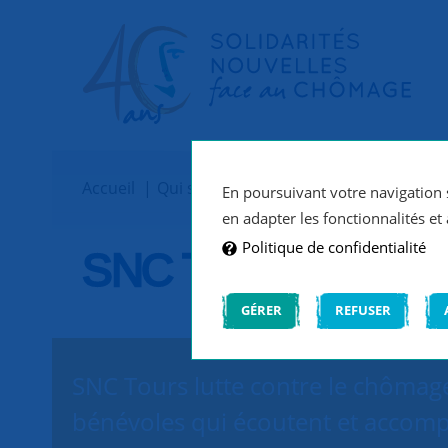
Accueil
Qui sommes-nous ?
Implantations
En poursuivant votre navigation s
en adapter les fonctionnalités et 
Politique de confidentialité
SNC Tours
GÉRER
REFUSER
SNC Tours lutte contre le chômage
bénévoles qui écoutent et accomp