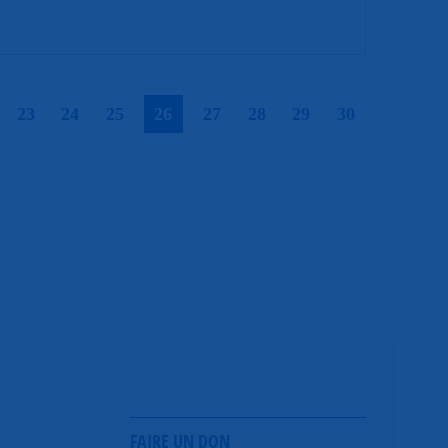
|
|
|
|
|
|
|
|
|
23
24
25
26
27
28
29
30
FAIRE UN DON