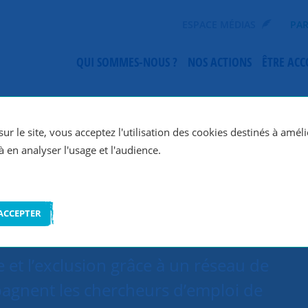
ESPACE MÉDIAS
PAR
QUI SOMMES-NOUS ?
NOS ACTIONS
ÊTRE AC
SNC Tours
ur le site, vous acceptez l'utilisation des cookies destinés à améli
à en analyser l'usage et l'audience.
ACCEPTER
 et l’exclusion grâce à un réseau de
agnent les chercheurs d’emploi de