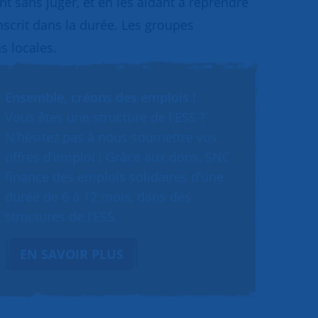
 sans juger, et en les aidant à reprendre
inscrit dans la durée. Les groupes
s locales.
Ensemble, créons des emplois !
Vous êtes une structure de l’ESS ?
N’hésitez pas à nous soumettre vos
offres d’emploi ! Grâce aux dons, SNC
finance des emplois solidaires d’une
durée de 6 à 12 mois, dans des
structures de l’ESS.
EN SAVOIR PLUS