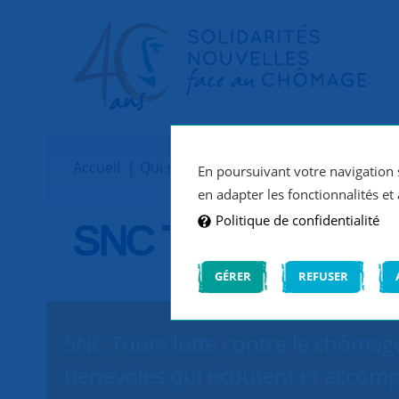
Accueil
Qui sommes-nous ?
Implantations
En poursuivant votre navigation s
en adapter les fonctionnalités et 
Politique de confidentialité
SNC Tours
GÉRER
REFUSER
SNC Tours lutte contre le chômage
bénévoles qui écoutent et accomp