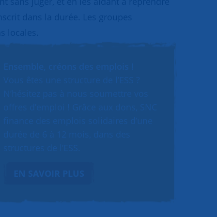
 sans juger, et en les aidant à reprendre
inscrit dans la durée. Les groupes
s locales.
Ensemble, créons des emplois !
Vous êtes une structure de l’ESS ?
N’hésitez pas à nous soumettre vos
offres d’emploi ! Grâce aux dons, SNC
finance des emplois solidaires d’une
durée de 6 à 12 mois, dans des
structures de l’ESS.
EN SAVOIR PLUS