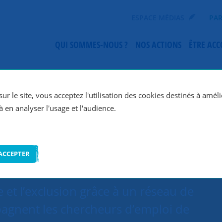
ESPACE MÉDIAS
PAR
QUI SOMMES-NOUS ?
NOS ACTIONS
ÊTRE AC
SNC Tours
ur le site, vous acceptez l'utilisation des cookies destinés à améli
à en analyser l'usage et l'audience.
ACCEPTER
 et l’exclusion grâce à un réseau de
agnent les chercheurs d’emploi de