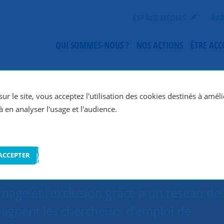
ESPACE MÉDIAS
PAR
QUI SOMMES-NOUS ?
NOS ACTIONS
ÊTRE AC
SNC Val d'Orge
ur le site, vous acceptez l'utilisation des cookies destinés à améli
à en analyser l'usage et l'audience.
ACCEPTER
mage et l’exclusion grâce à un réseau de
agnent les chercheurs d’emploi de