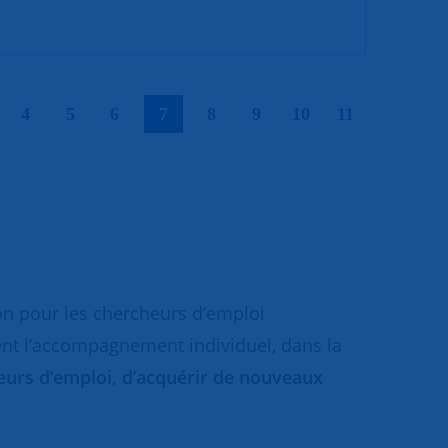
|
|
|
|
|
|
|
|
|
4
5
6
7
8
9
10
11
on pour les chercheurs d’emploi
ent l’accompagnement individuel, dans la
cheurs d’emploi, d’acquérir de nouveaux