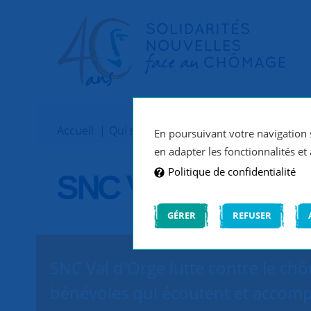
Accueil
Qui sommes-nous ?
Implantations
En poursuivant votre navigation s
en adapter les fonctionnalités et 
Politique de confidentialité
SNC Val d'Orge
GÉRER
REFUSER
SNC Val d'Orge lutte contre le chô
bénévoles qui écoutent et accomp