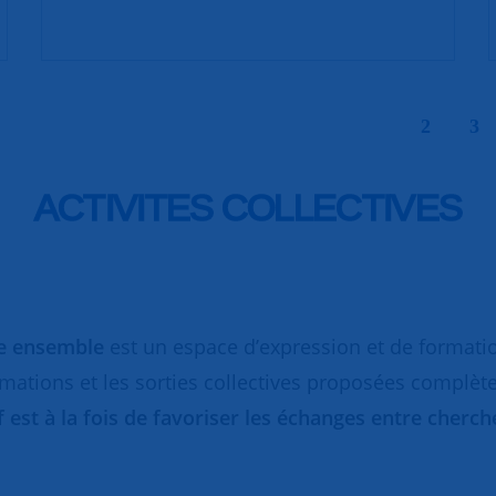
|
2
3
ACTIVITES COLLECTIVES
re ensemble
est un espace d’expression et de formati
rmations et les sorties collectives proposées complèt
if est à la fois de favoriser les échanges entre cher