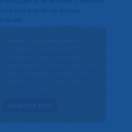
 sans juger, et en les aidant à reprendre
inscrit dans la durée. Les groupes
s locales.
Ensemble, créons des emplois !
Vous êtes une structure de l’ESS ?
N’hésitez pas à nous soumettre vos
offres d’emploi ! Grâce aux dons, SNC
finance des emplois solidaires d’une
durée de 6 à 12 mois, dans des
structures de l’ESS.
EN SAVOIR PLUS