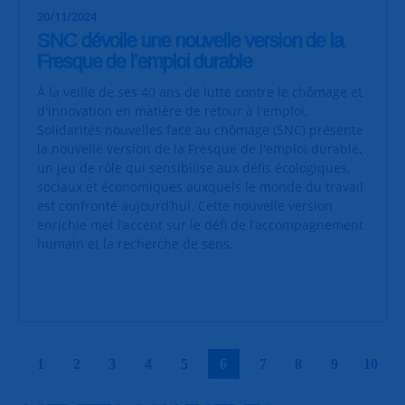
20/11/2024
SNC dévoile une nouvelle version de la
Fresque de l’emploi durable
À la veille de ses 40 ans de lutte contre le chômage et
d'innovation en matière de retour à l'emploi,
Solidarités nouvelles face au chômage (SNC) présente
la nouvelle version de la Fresque de l'emploi durable,
un jeu de rôle qui sensibilise aux défis écologiques,
sociaux et économiques auxquels le monde du travail
est confronté aujourd’hui. Cette nouvelle version
enrichie met l’accent sur le défi de l’accompagnement
humain et la recherche de sens.
|
|
|
|
|
|
|
|
|
|
1
2
3
4
5
6
7
8
9
10