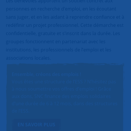
Les bénévoles apportent un soutien concret aux
personnes en recherche d’emploi, en les écoutant
sans juger, et en les aidant à reprendre confiance et à
redéfinir un projet professionnel. Cette démarche est
confidentielle, gratuite et s’inscrit dans la durée. Les
groupes fonctionnent en partenariat avec les
institutions, les professionnels de l’emploi et les
associations locales.
Ensemble, créons des emplois !
Vous êtes une structure de l’ESS ? N’hésitez pas
à nous soumettre vos offres d’emploi ! Grâce
aux dons, SNC finance des emplois solidaires
d’une durée de 6 à 12 mois, dans des structures
de l’ESS.
EN SAVOIR PLUS