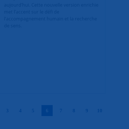
aujourd’hui. Cette nouvelle version enrichie
met l’accent sur le défi de
l’accompagnement humain et la recherche
de sens.
|
|
|
|
|
|
|
|
|
3
4
5
6
7
8
9
10