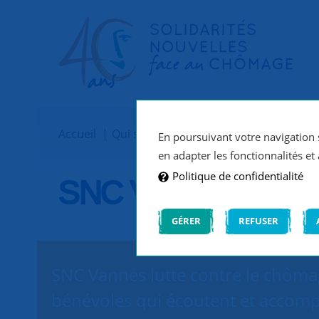
Accueil
Qui sommes-nous ?
Implantations
En poursuivant votre navigation s
en adapter les fonctionnalités et 
Politique de confidentialité
SNC Vannes
GÉRER
REFUSER
SNC Vannes lutte contre le chômag
bénévoles qui écoutent et accomp