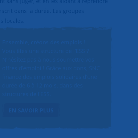
 sans juger, et en les aidant à reprendre
inscrit dans la durée. Les groupes
s locales.
Ensemble, créons des emplois !
Vous êtes une structure de l’ESS ?
N’hésitez pas à nous soumettre vos
offres d’emploi ! Grâce aux dons, SNC
finance des emplois solidaires d’une
durée de 6 à 12 mois, dans des
structures de l’ESS.
EN SAVOIR PLUS