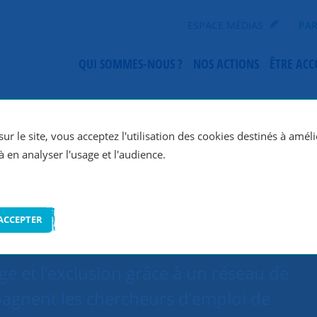
ESPACE MÉDIAS
PAR
QUI SOMMES-NOUS ?
NOS ACTIONS
ÊTRE AC
SNC Vannes
ur le site, vous acceptez l'utilisation des cookies destinés à améli
à en analyser l'usage et l'audience.
ACCEPTER
e et l’exclusion grâce à un réseau de
agnent les chercheurs d’emploi de