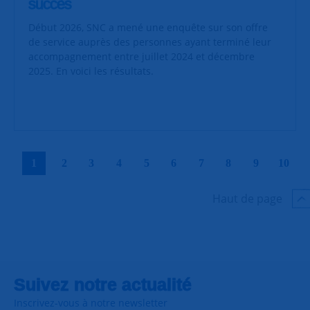
succès
Début 2026, SNC a mené une enquête sur son offre
de service auprès des personnes ayant terminé leur
accompagnement entre juillet 2024 et décembre
2025. En voici les résultats.
|
|
|
|
|
|
|
|
|
|
1
2
3
4
5
6
7
8
9
10
Haut de page
Suivez notre actualité
Inscrivez-vous à notre newsletter