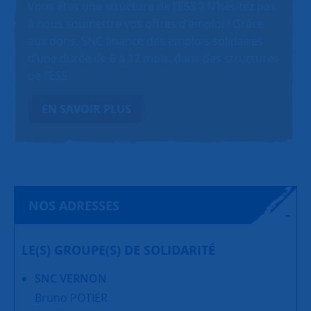
Vous êtes une structure de l’ESS ? N’hésitez pas
à nous soumettre vos offres d’emploi ! Grâce
aux dons, SNC finance des emplois solidaires
d’une durée de 6 à 12 mois, dans des structures
de l’ESS.
EN SAVOIR PLUS
NOS ADRESSES
LE(S) GROUPE(S) DE SOLIDARITÉ
SNC VERNON
Bruno POTIER