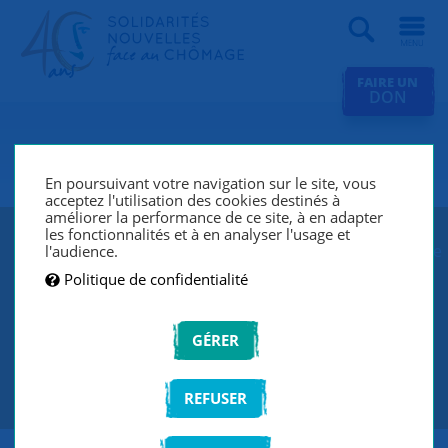
Recherche
FAIRE UN
DON
SNC Vernon
En poursuivant votre navigation sur le site, vous
acceptez l'utilisation des cookies destinés à
améliorer la performance de ce site, à en adapter
les fonctionnalités et à en analyser l'usage et
SNC Vernon lutte contre le chômage et l’exclusion grâce
l'audience.
à un réseau de bénévoles qui écoutent et
Politique de confidentialité
accompagnent les chercheurs d’emploi de manière
individuelle et personnalisée.
GÉRER
CONTACTEZ-NOUS
REFUSER