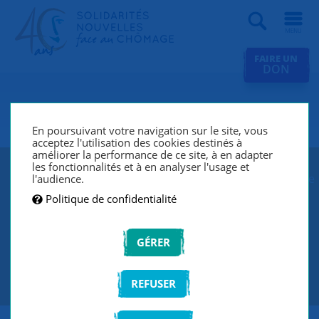
Recherche
FAIRE UN
DON
SNC Vernon
En poursuivant votre navigation sur le site, vous
acceptez l'utilisation des cookies destinés à
améliorer la performance de ce site, à en adapter
les fonctionnalités et à en analyser l'usage et
SNC Vernon lutte contre le chômage et l’exclusion grâce
l'audience.
à un réseau de bénévoles qui écoutent et
Politique de confidentialité
accompagnent les chercheurs d’emploi de manière
individuelle et personnalisée.
GÉRER
CONTACTEZ-NOUS
REFUSER