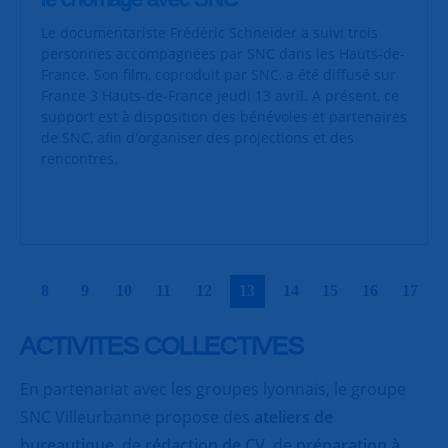
Le documentariste Frédéric Schneider a suivi trois
personnes accompagnées par SNC dans les Hauts-de-
France. Son film, coproduit par SNC, a été diffusé sur
France 3 Hauts-de-France jeudi 13 avril. A présent, ce
support est à disposition des bénévoles et partenaires
de SNC, afin d'organiser des projections et des
rencontres.
|
|
|
|
|
|
|
|
|
|
8
9
10
11
12
13
14
15
16
17
ACTIVITES COLLECTIVES
En partenariat avec les groupes lyonnais, le groupe
SNC Villeurbanne propose des
ateliers de
bureautique
, de
rédaction de CV
, de
préparation à