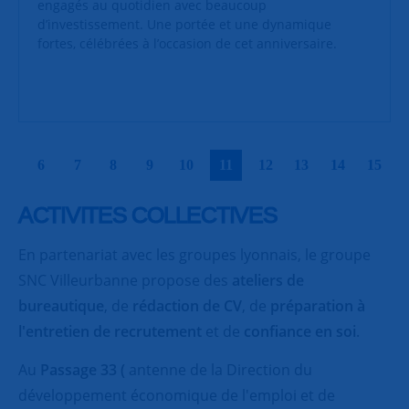
engagés au quotidien avec beaucoup
d’investissement. Une portée et une dynamique
fortes, célébrées à l’occasion de cet anniversaire.
|
|
|
|
|
|
|
|
|
|
6
7
8
9
10
11
12
13
14
15
ACTIVITES COLLECTIVES
En partenariat avec les groupes lyonnais, le groupe
SNC Villeurbanne propose des
ateliers de
bureautique
, de
rédaction de CV
, de
préparation à
l'entretien de recrutement
et de
confiance en soi
.
Au
Passage 33 (
antenne de la Direction du
développement économique de l'emploi et de