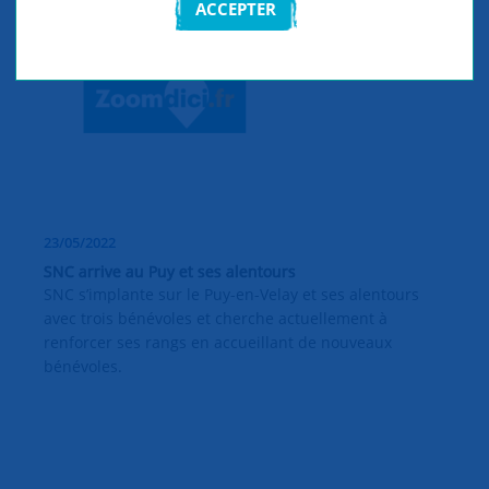
ACCEPTER
23/05/2022
SNC arrive au Puy et ses alentours
SNC s’implante sur le Puy-en-Velay et ses alentours
avec trois bénévoles et cherche actuellement à
renforcer ses rangs en accueillant de nouveaux
bénévoles.