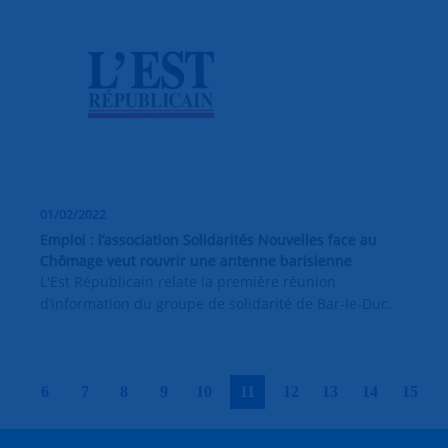
01/02/2022
Emploi : l’association Solidarités Nouvelles face au
Chômage veut rouvrir une antenne barisienne
L'Est Républicain relate la première réunion
d’information du groupe de solidarité de Bar-le-Duc.
|
|
|
|
|
|
|
|
|
|
6
7
8
9
10
11
12
13
14
15