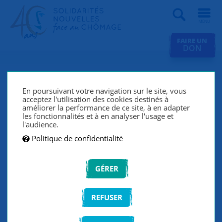
Recherche
FAIRE UN
DON
Revue de presse
En poursuivant votre navigation sur le site, vous
acceptez l'utilisation des cookies destinés à
améliorer la performance de ce site, à en adapter
les fonctionnalités et à en analyser l'usage et
FILTRER LA LISTE
l'audience.
Politique de confidentialité
VALIDER
GÉRER
REFUSER