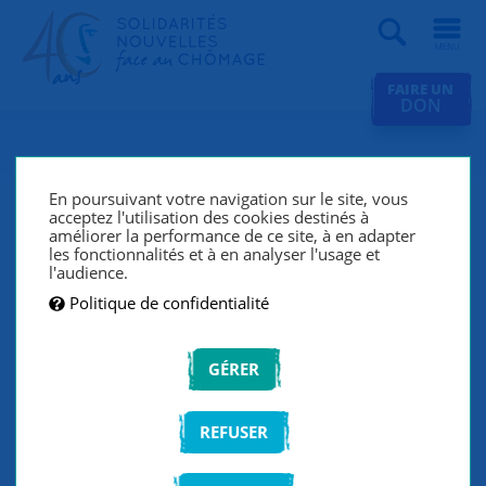
Recherche
FAIRE UN
DON
Partenaires
En poursuivant votre navigation sur le site, vous
Solidarités nouvelles face au chômage développe ses
acceptez l'utilisation des cookies destinés à
améliorer la performance de ce site, à en adapter
actions en faveur des chercheurs d'emploi grâce à de
les fonctionnalités et à en analyser l'usage et
nombreux partenaires.
l'audience.
Politique de confidentialité
>
Devenir partenaire
GÉRER
TOUS
REFUSER
ENTREPRISES ET FONDATIONS