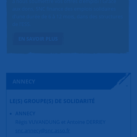
à nous soumettre vos offres d’emploi ! Grâce
aux dons, SNC finance des emplois solidaires
d’une durée de 6 à 12 mois, dans des structures
de l’ESS.
EN SAVOIR PLUS
ANNECY
LE(S) GROUPE(S) DE SOLIDARITÉ
ANNECY
Régis VUVANDUNG et Antoine DERRIEY
snc.annecy@snc.asso.fr