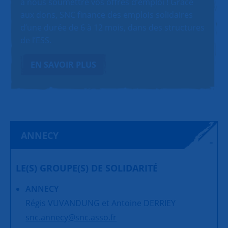
à nous soumettre vos offres d’emploi ! Grâce
aux dons, SNC finance des emplois solidaires
d’une durée de 6 à 12 mois, dans des structures
de l’ESS.
EN SAVOIR PLUS
ANNECY
LE(S) GROUPE(S) DE SOLIDARITÉ
ANNECY
Régis VUVANDUNG et Antoine DERRIEY
snc.annecy@snc.asso.fr