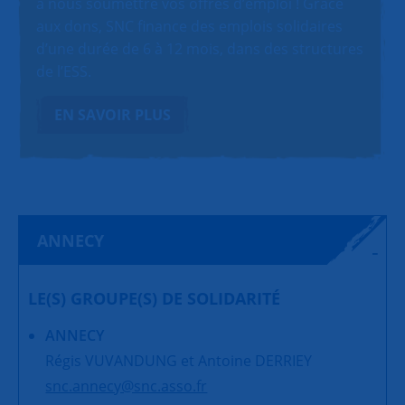
à nous soumettre vos offres d’emploi ! Grâce
aux dons, SNC finance des emplois solidaires
d’une durée de 6 à 12 mois, dans des structures
de l’ESS.
EN SAVOIR PLUS
ANNECY
LE(S) GROUPE(S) DE SOLIDARITÉ
ANNECY
Régis VUVANDUNG et Antoine DERRIEY
snc.annecy@snc.asso.fr