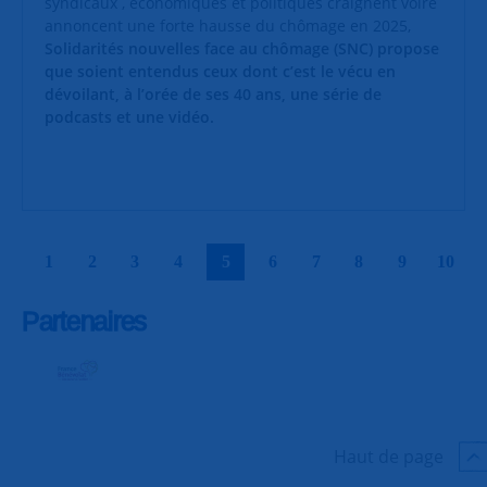
syndicaux , économiques et politiques craignent voire
annoncent une forte hausse du chômage en 2025,
Solidarités nouvelles face au chômage (SNC) propose
que soient entendus ceux dont c’est le vécu en
dévoilant, à l’orée de ses 40 ans, une série de
podcasts et une vidéo.
|
|
|
|
|
|
|
|
|
|
1
2
3
4
5
6
7
8
9
10
Partenaires
Haut de page