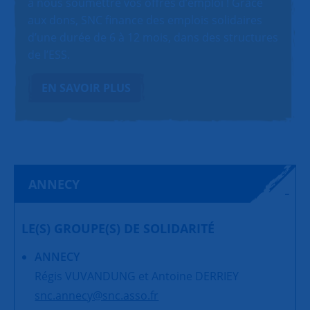
à nous soumettre vos offres d’emploi ! Grâce
aux dons, SNC finance des emplois solidaires
d’une durée de 6 à 12 mois, dans des structures
de l’ESS.
EN SAVOIR PLUS
ANNECY
LE(S) GROUPE(S) DE SOLIDARITÉ
ANNECY
Régis VUVANDUNG et Antoine DERRIEY
snc.annecy@snc.asso.fr