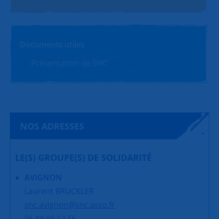
Documents utiles
Présentation de SNC
PDF (1.4Mo)
NOS ADRESSES
LE(S) GROUPE(S) DE SOLIDARITÉ
AVIGNON
Laurent BRUCKLER
snc.avignon@snc.asso.fr
06 89 99 63 56