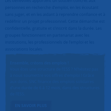
Les bénévoles apportent un soutien concret aux
personnes en recherche d’emploi, en les écoutant
sans juger, et en les aidant à reprendre confiance et à
redéfinir un projet professionnel. Cette démarche est
confidentielle, gratuite et s’inscrit dans la durée. Les
groupes fonctionnent en partenariat avec les
institutions, les professionnels de l’emploi et les
associations locales.
Ensemble, créons des emplois !
Vous êtes une structure de l’ESS ? N’hésitez pas
à nous soumettre vos offres d’emploi ! Grâce
aux dons, SNC finance des emplois solidaires
d’une durée de 6 à 12 mois, dans des structures
de l’ESS.
EN SAVOIR PLUS