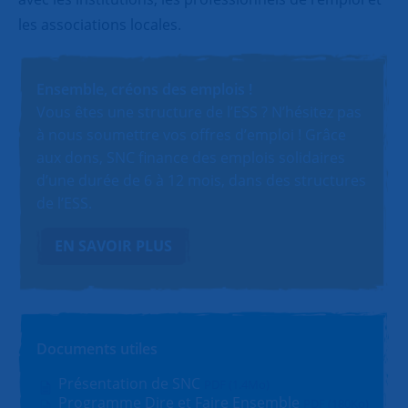
les associations locales.
Ensemble, créons des emplois !
Vous êtes une structure de l’ESS ? N’hésitez pas
à nous soumettre vos offres d’emploi ! Grâce
aux dons, SNC finance des emplois solidaires
d’une durée de 6 à 12 mois, dans des structures
de l’ESS.
EN SAVOIR PLUS
Documents utiles
Présentation de SNC
PDF (1.4Mo)
Programme Dire et Faire Ensemble
PDF (180Ko)