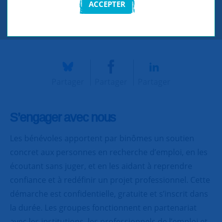
ACCEPTER
CONTACTEZ-NOUS
Partager
Partager
Partager
S’engager avec nous
Les bénévoles apportent par binômes un soutien
concret aux personnes en recherche d’emploi, en les
écoutant sans juger, et en les aidant à reprendre
confiance et à redéfinir un projet professionnel. Cette
démarche est confidentielle, gratuite et s’inscrit dans
la durée. Les groupes fonctionnent en partenariat
avec les institutions, les professionnels de l’emploi et