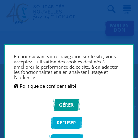
Recherche
FAIRE UN
DON
SNC Bouffemont
En poursuivant votre navigation sur le site, vous
acceptez l'utilisation des cookies destinés à
améliorer la performance de ce site, à en adapter
les fonctionnalités et à en analyser l'usage et
Depuis sa création en 1988, le groupe
l'audience.
Politique de confidentialité
SNC Bouffemont lutte contre le chômage
et l’exclusion grâce à un réseau de
GÉRER
bénévoles qui écoutent et accompagnent
les chercheurs d’emploi de manière
REFUSER
individuelle et personnalisée.