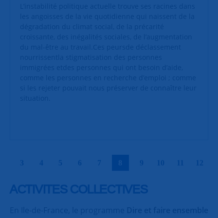
L’instabilité politique actuelle trouve ses racines dans
les angoisses de la vie quotidienne qui naissent de la
dégradation du climat social, de la précarité
croissante, des inégalités sociales, de l’augmentation
du mal-être au travail.Ces peursde déclassement
nourrissentla stigmatisation des personnes
immigrées etdes personnes qui ont besoin d’aide,
comme les personnes en recherche d’emploi ; comme
si les rejeter pouvait nous préserver de connaître leur
situation.
|
|
|
|
|
|
|
|
|
|
3
4
5
6
7
8
9
10
11
12
ACTIVITES COLLECTIVES
En Ile-de-France, le programme
Dire et faire ensemble