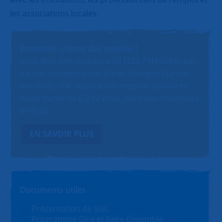
les associations locales.
Ensemble, créons des emplois !
Vous êtes une structure de l’ESS ? N’hésitez pas
à nous soumettre vos offres d’emploi ! Grâce
aux dons, SNC finance des emplois solidaires
d’une durée de 6 à 12 mois, dans des structures
de l’ESS.
EN SAVOIR PLUS
Documents utiles
Présentation de SNC
PDF (1.4Mo)
Programme Dire et Faire Ensemble
PDF (180Ko)