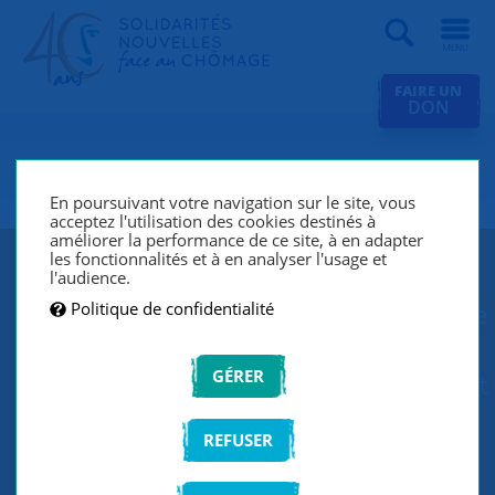
Recherche
FAIRE UN
DON
SNC Bouffemont
En poursuivant votre navigation sur le site, vous
acceptez l'utilisation des cookies destinés à
améliorer la performance de ce site, à en adapter
les fonctionnalités et à en analyser l'usage et
Depuis sa création en 1988, le groupe
l'audience.
Politique de confidentialité
SNC Bouffemont lutte contre le chômage
et l’exclusion grâce à un réseau de
GÉRER
bénévoles qui écoutent et accompagnent
les chercheurs d’emploi de manière
REFUSER
individuelle et personnalisée.