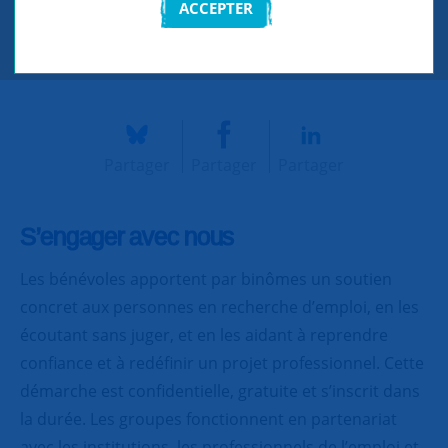
ACCEPTER
CONTACTEZ-NOUS
Partager
Partager
Partager
S’engager avec nous
Les bénévoles apportent par binômes un soutien
concret aux personnes en recherche d’emploi, en les
écoutant sans juger, et en les aidant à reprendre
confiance et à redéfinir un projet professionnel. Cette
démarche est confidentielle, gratuite et s’inscrit dans
la durée. Les groupes fonctionnent en partenariat
avec les institutions, les professionnels de l’emploi et